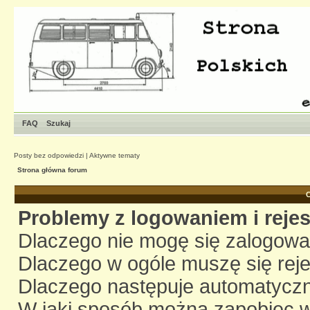
FAQ
Szukaj
Posty bez odpowiedzi
|
Aktywne tematy
Strona główna forum
C
Problemy z logowaniem i rejes
Dlaczego nie mogę się zalogow
Dlaczego w ogóle muszę się rej
Dlaczego następuje automatycz
W jaki sposób można zapobiec wy